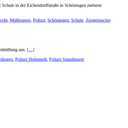
r Schule in der Eichendorffstraße in Schöningen mehrere
wehr
,
Mülltonnen
,
Polizei
,
Schöningen
,
Schule
,
Zeugensuche
|
ndstiftung aus.
[…]
plingen
,
Polizei Helmstedt
,
Polizei Süpplingen
|