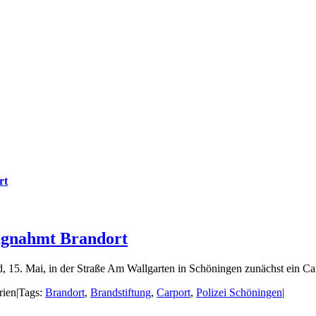
rt
lagnahmt Brandort
, 15. Mai, in der Straße Am Wallgarten in Schöningen zunächst ein Ca
rien
|
Tags:
Brandort
,
Brandstiftung
,
Carport
,
Polizei Schöningen
|