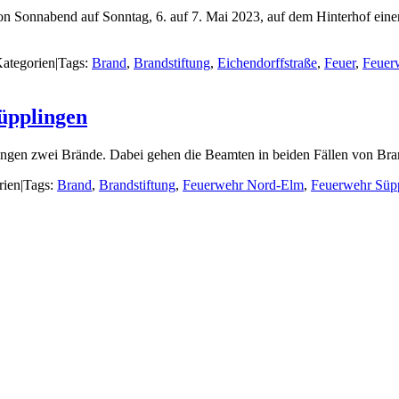
on Sonnabend auf Sonntag, 6. auf 7. Mai 2023, auf dem Hinterhof eine
ategorien
|
Tags:
Brand
,
Brandstiftung
,
Eichendorffstraße
,
Feuer
,
Feuer
Süpplingen
plingen zwei Brände. Dabei gehen die Beamten in beiden Fällen von Bra
rien
|
Tags:
Brand
,
Brandstiftung
,
Feuerwehr Nord-Elm
,
Feuerwehr Süp