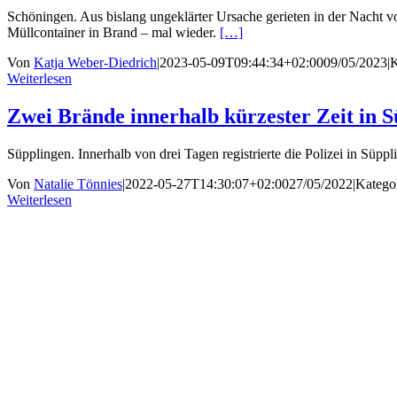
Schöningen. Aus bislang ungeklärter Ursache gerieten in der Nacht v
Müllcontainer in Brand – mal wieder.
[…]
Von
Katja Weber-Diedrich
|
2023-05-09T09:44:34+02:00
09/05/2023
|
K
Weiterlesen
Zwei Brände innerhalb kürzester Zeit in 
Süpplingen. Innerhalb von drei Tagen registrierte die Polizei in Süp
Von
Natalie Tönnies
|
2022-05-27T14:30:07+02:00
27/05/2022
|
Katego
Weiterlesen