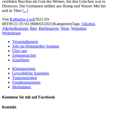
verehrten Bacchus als Gott des Weines, bei den Griechen war es
Dionysos. Die Germanen stellten aus Honig und Wasser Met her
und in Tibet
[...]
Von
Katharina Loof
|
2021-03-
08T09:21:35+01:00
08/03/2021
|
Kategorien
|
Tags:
Alkohol
,
Alkoholkonsum
,
Bier
,
Bierbrauerei
,
Wein
,
Weinglas
|
Weiterlesen
Veranstaltungen
Jobs im Helmstedter Sonntag
Über uns
Zeitungsarchiv
Zustellung
Kleinanzeigen
Gewerbliche Anzeigen
Traueranzeigen
Familienanzeigen
Mediadaten
Kommen Sie mit auf Facebook
Kontakt