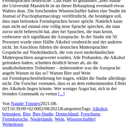
Fremdsprachen beherrsche. Laut einer so genannten „Bier-Studie“
der Universität Maastricht ist an dieser Behauptung eventuell etwas
Wahres dran. Die forschenden Wissenschaftler haben eine Studie im
Journal of Psychopharmacology veröffentlicht, die bestätigen soll,
dass man betrunken Fremdsprachen besser spricht. Natürlich kann
man nicht auf einmal eine völlig neue Sprache sprechen, die man
zuvor nicht beherrscht hat, aber bei Sprachen, die man kennt,
verbessere sich signifikant die Aussprache. In der Studie mit 50
Personen wurde einer Hälfte Alkohol verabreicht und der anderen
nicht. Im Anschluss führten die deutschen Muttersprachler
Gespräche auf Niederländisch, die von zwei niederländischen
Muttersprachlern ausgewertet wurden. Alle Probanden, die Alkohol
getrunken hatten, schnitten deutlich besser ab, als die
unalkoholisierten Teilnehmer – insbesondere was die Aussprache
angeht Warum ist das so? Warum Bier und Wein
zur Fremdsprachenförderung bei tragen, erklärt die Studie allerdings
nicht. Die Forscher vermuten, dass es an dem enthemmenden Effekt
des Alkohols liegen könnte. Wer weniger Angst hat, sich in der
fremden Grammatik zu vertun
[...]
Von
Natalie Tönnies
|
2021-08-
02T10:39:09+02:00
02/08/2021
|
Kategorien
|
Tags:
Alkohol
,
betrunken
,
Bier
,
Bier-Studie
,
Deutschland
,
Forschung
,
Fremdsprache
,
Niederlande
,
Wein
,
Wissenschaftler
|
Weiterlesen