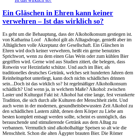
Ist das wirklich so?
Ein Gläschen in Ehren kann keiner
verwehren – Ist das wirklich so?
Es geht um die Behauptung, dass der Alkoholkonsum gestiegen ist.
von Katharina Loof Alkohol gilt als Alltagsdroge, genießt aber im
Alltäglichen volle Akzeptanz der Gesellschaft. Ein Gläschen in
Ehren wird doch keiner verwehren, heißt ein gerne benutztes
Sprichwort, wenn zu dem einen Glas Wein oder zum kühlen Bier
gegriffen wird. Gerne wird aus Studien zitiert, die belegen, dass
Rotwein vor Herzinfarkt schütze. Und auch im Bier, als
traditionelles deutsches Getränk, welches seit hunderten Jahren dem
Reinheitsgebot unterliegt, kann doch nichts schädliches drinnen
sein...Doch ist das wirklich so? Ist regelmäßiger Alkoholkonsum
schädlich? Und wenn ja, in welchem Maße? Alkohol: zwischen
Laster und Kulturgut Fakt ist: Alkohol hat eine lange, fest verankerte
Tradition, die sich durch alle Kulturen der Menschheit zieht. Und
auch wenn in der modernen, gesundheitsbewussten Zeit Alkohol zu
den schädlichen Lastern zählt, denen dem Körper zu Liebe am
besten komplett entsagt werden sollte, scheint es unmöglich, das
berauschende und stimulierende Getränk aus dem Alltag zu
verbannen. Vermutlich sind alkoholhaltige Speisen so alt wie die
Menschheit. Schon die alten Ägypter brauten Bier. Die Römer