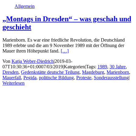
Allgemein
„Montags in Dresden“ – was geschah und
geschieht
Marienborn. Es war eine friedliche Revolution, die Deutschland
1989 erlebte und die am 9 November 1989 mit der Öffnung der
Mauer ihren Höhepunkt fand.
[…]
Von
Katja Weber-Diedrich
|
2019-03-
07T10:30:36+01:00
07/03/2019
|
Kategorien
|
Tags:
1989
,
30 Jahre
,
Dresden
,
Gedenkstätte deutsche Teilung
,
Magdeburg
,
Marienborn
,
Mauerfall
,
Pegida
,
politische Bildung
,
Proteste
,
Sonderausstellung
|
Weiterlesen