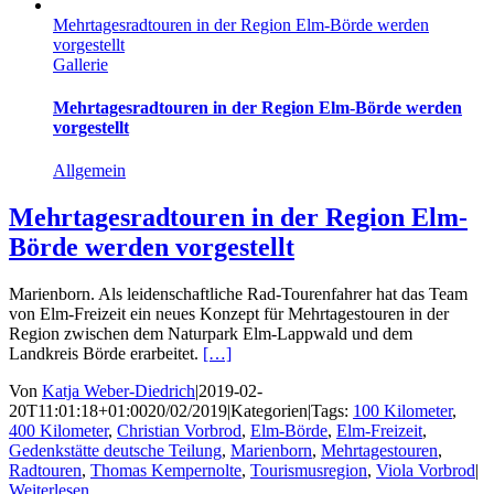
Mehrtagesradtouren in der Region Elm-Börde werden
vorgestellt
Gallerie
Mehrtagesradtouren in der Region Elm-Börde werden
vorgestellt
Allgemein
Mehrtagesradtouren in der Region Elm-
Börde werden vorgestellt
Marienborn. Als leidenschaftliche Rad-Tourenfahrer hat das Team
von Elm-Freizeit ein neues Konzept für Mehrtagestouren in der
Region zwischen dem Naturpark Elm-Lappwald und dem
Landkreis Börde erarbeitet.
[…]
Von
Katja Weber-Diedrich
|
2019-02-
20T11:01:18+01:00
20/02/2019
|
Kategorien
|
Tags:
100 Kilometer
,
400 Kilometer
,
Christian Vorbrod
,
Elm-Börde
,
Elm-Freizeit
,
Gedenkstätte deutsche Teilung
,
Marienborn
,
Mehrtagestouren
,
Radtouren
,
Thomas Kempernolte
,
Tourismusregion
,
Viola Vorbrod
|
Weiterlesen