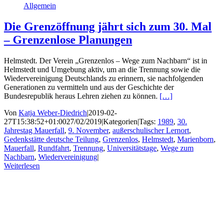
Allgemein
Die Grenzöffnung jährt sich zum 30. Mal
– Grenzenlose Planungen
Helmstedt. Der Verein „Grenzenlos – Wege zum Nachbarn“ ist in
Helmstedt und Umgebung aktiv, um an die Trennung sowie die
Wiedervereinigung Deutschlands zu erinnern, sie nachfolgenden
Generationen zu vermitteln und aus der Geschichte der
Bundesrepublik heraus Lehren ziehen zu können.
[…]
Von
Katja Weber-Diedrich
|
2019-02-
27T15:38:52+01:00
27/02/2019
|
Kategorien
|
Tags:
1989
,
30.
Jahrestag Mauerfall
,
9. November
,
außerschulischer Lernort
,
Gedenkstätte deutsche Teilung
,
Grenzenlos
,
Helmstedt
,
Marienborn
,
Mauerfall
,
Rundfahrt
,
Trennung
,
Universitätstage
,
Wege zum
Nachbarn
,
Wiedervereinigung
|
Weiterlesen