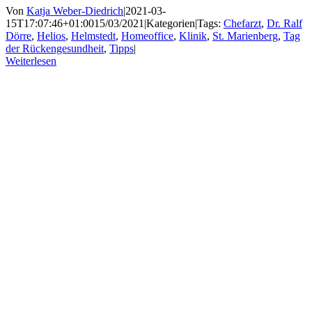
Von
Katja Weber-Diedrich
|
2021-03-
15T17:07:46+01:00
15/03/2021
|
Kategorien
|
Tags:
Chefarzt
,
Dr. Ralf
Dörre
,
Helios
,
Helmstedt
,
Homeoffice
,
Klinik
,
St. Marienberg
,
Tag
der Rückengesundheit
,
Tipps
|
Weiterlesen