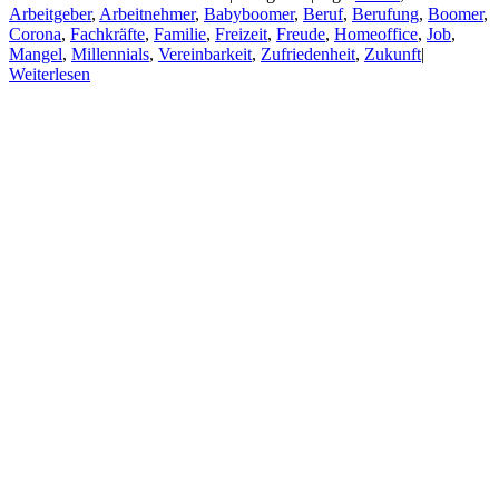
Arbeitgeber
,
Arbeitnehmer
,
Babyboomer
,
Beruf
,
Berufung
,
Boomer
,
Corona
,
Fachkräfte
,
Familie
,
Freizeit
,
Freude
,
Homeoffice
,
Job
,
Mangel
,
Millennials
,
Vereinbarkeit
,
Zufriedenheit
,
Zukunft
|
Weiterlesen