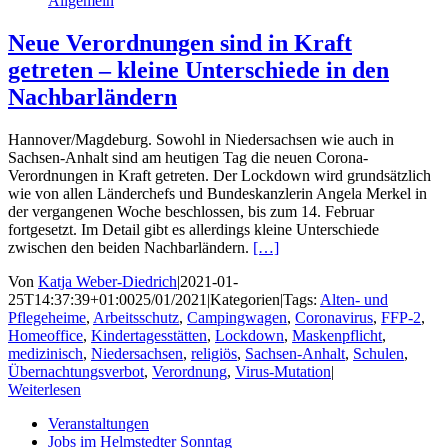
Allgemein
Neue Verordnungen sind in Kraft
getreten – kleine Unterschiede in den
Nachbarländern
Hannover/Magdeburg. Sowohl in Niedersachsen wie auch in
Sachsen-Anhalt sind am heutigen Tag die neuen Corona-
Verordnungen in Kraft getreten. Der Lockdown wird grundsätzlich
wie von allen Länderchefs und Bundeskanzlerin Angela Merkel in
der vergangenen Woche beschlossen, bis zum 14. Februar
fortgesetzt. Im Detail gibt es allerdings kleine Unterschiede
zwischen den beiden Nachbarländern.
[…]
Von
Katja Weber-Diedrich
|
2021-01-
25T14:37:39+01:00
25/01/2021
|
Kategorien
|
Tags:
Alten- und
Pflegeheime
,
Arbeitsschutz
,
Campingwagen
,
Coronavirus
,
FFP-2
,
Homeoffice
,
Kindertagesstätten
,
Lockdown
,
Maskenpflicht
,
medizinisch
,
Niedersachsen
,
religiös
,
Sachsen-Anhalt
,
Schulen
,
Übernachtungsverbot
,
Verordnung
,
Virus-Mutation
|
Weiterlesen
Veranstaltungen
Jobs im Helmstedter Sonntag