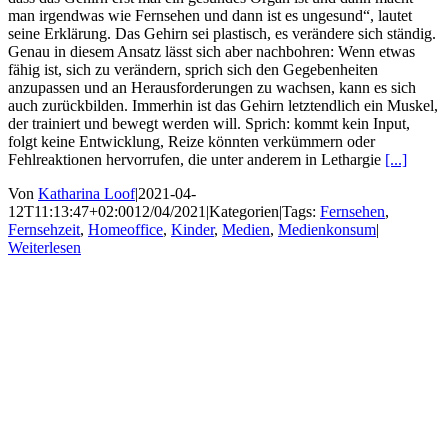
man irgendwas wie Fernsehen und dann ist es ungesund“, lautet
seine Erklärung. Das Gehirn sei plastisch, es verändere sich ständig.
Genau in diesem Ansatz lässt sich aber nachbohren: Wenn etwas
fähig ist, sich zu verändern, sprich sich den Gegebenheiten
anzupassen und an Herausforderungen zu wachsen, kann es sich
auch zurückbilden. Immerhin ist das Gehirn letztendlich ein Muskel,
der trainiert und bewegt werden will. Sprich: kommt kein Input,
folgt keine Entwicklung, Reize könnten verkümmern oder
Fehlreaktionen hervorrufen, die unter anderem in Lethargie
[...]
Von
Katharina Loof
|
2021-04-
12T11:13:47+02:00
12/04/2021
|
Kategorien
|
Tags:
Fernsehen
,
Fernsehzeit
,
Homeoffice
,
Kinder
,
Medien
,
Medienkonsum
|
Weiterlesen