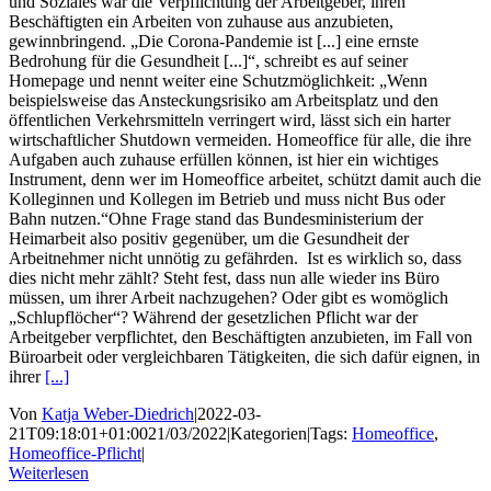
und Soziales war die Verpflichtung der Arbeitgeber, ihren
Beschäftigten ein Arbeiten von zuhause aus anzubieten,
gewinnbringend. „Die Corona-Pandemie ist [...] eine ernste
Bedrohung für die Gesundheit [...]“, schreibt es auf seiner
Homepage und nennt weiter eine Schutzmöglichkeit: „Wenn
beispielsweise das Ansteckungsrisiko am Arbeitsplatz und den
öffentlichen Verkehrsmitteln verringert wird, lässt sich ein harter
wirtschaftlicher Shutdown vermeiden. Homeoffice für alle, die ihre
Aufgaben auch zuhause erfüllen können, ist hier ein wichtiges
Instrument, denn wer im Homeoffice arbeitet, schützt damit auch die
Kolleginnen und Kollegen im Betrieb und muss nicht Bus oder
Bahn nutzen.“Ohne Frage stand das Bundesministerium der
Heimarbeit also positiv gegenüber, um die Gesundheit der
Arbeitnehmer nicht unnötig zu gefährden. Ist es wirklich so, dass
dies nicht mehr zählt? Steht fest, dass nun alle wieder ins Büro
müssen, um ihrer Arbeit nachzugehen? Oder gibt es womöglich
„Schlupflöcher“? Während der gesetzlichen Pflicht war der
Arbeitgeber verpflichtet, den Beschäftigten anzubieten, im Fall von
Büroarbeit oder vergleichbaren Tätigkeiten, die sich dafür eignen, in
ihrer
[...]
Von
Katja Weber-Diedrich
|
2022-03-
21T09:18:01+01:00
21/03/2022
|
Kategorien
|
Tags:
Homeoffice
,
Homeoffice-Pflicht
|
Weiterlesen