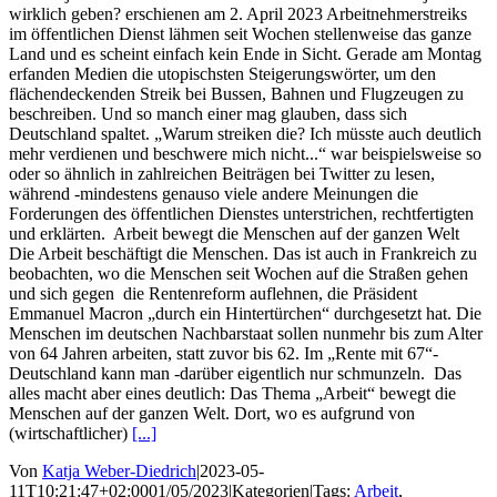
wirklich geben? erschienen am 2. April 2023 Arbeitnehmerstreiks
im öffentlichen Dienst lähmen seit Wochen stellenweise das ganze
Land und es scheint einfach kein Ende in Sicht. Gerade am Montag
erfanden Medien die utopischsten Steigerungswörter, um den
flächendeckenden Streik bei Bussen, Bahnen und Flugzeugen zu
beschreiben. Und so manch einer mag glauben, dass sich
Deutschland spaltet. „Warum streiken die? Ich müsste auch deutlich
mehr verdienen und beschwere mich nicht...“ war beispielsweise so
oder so ähnlich in zahlreichen Beiträgen bei Twitter zu lesen,
während -mindestens genauso viele andere Meinungen die
Forderungen des öffentlichen Dienstes unterstrichen, rechtfertigten
und erklärten. Arbeit bewegt die Menschen auf der ganzen Welt
Die Arbeit beschäftigt die Menschen. Das ist auch in Frankreich zu
beobachten, wo die Menschen seit Wochen auf die Straßen gehen
und sich gegen die Rentenreform auflehnen, die Präsident
Emmanuel Macron „durch ein Hintertürchen“ durchgesetzt hat. Die
Menschen im deutschen Nachbarstaat sollen nunmehr bis zum Alter
von 64 Jahren arbeiten, statt zuvor bis 62. Im „Rente mit 67“-
Deutschland kann man -darüber eigentlich nur schmunzeln. Das
alles macht aber eines deutlich: Das Thema „Arbeit“ bewegt die
Menschen auf der ganzen Welt. Dort, wo es aufgrund von
(wirtschaftlicher)
[...]
Von
Katja Weber-Diedrich
|
2023-05-
11T10:21:47+02:00
01/05/2023
|
Kategorien
|
Tags:
Arbeit
,