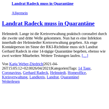
Landrat Radeck muss in Quarantäne
Allgemein
Landrat Radeck muss in Quarantäne
Helmstedt. Lange ist die Kreisverwaltung praktisch coronafrei durch
die zweite und dritte Welle gekommen. Nun hat es eine Infektion
innerhalb der Helmstedter Kreisverwaltung gegeben. Als enge
Kontaktperson im Sinne der RKI-Richtlinie muss sich Landrat
Gerhard Radeck in eine 14-tägige Quarantäne begeben, ebenso wie
zwei weitere Mitarbeiter. Weitere Testungen laufen.
[…]
Von
Katja Weber-Diedrich
|
2021-04-
26T15:05:12+02:00
26/04/2021
|
Kategorien
|
Tags:
14 Tage
,
Coronavirus
,
Gerhard Radeck
,
Helmstedt
,
Homeoffice
,
Kreisverwaltung
,
Landkreis
,
Landrat
,
Quarantäne
|
Weiterlesen