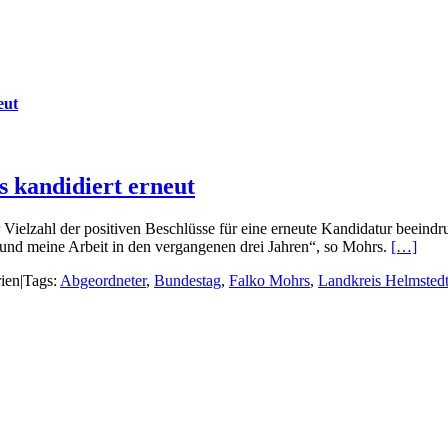
eut
 kandidiert erneut
ielzahl der positiven Beschlüsse für eine erneute Kandidatur beeind
h und meine Arbeit in den vergangenen drei Jahren“, so Mohrs.
[…]
ien
|
Tags:
Abgeordneter
,
Bundestag
,
Falko Mohrs
,
Landkreis Helmsted