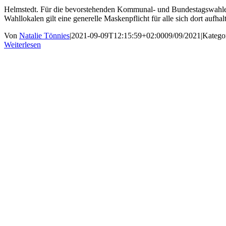
Helmstedt. Für die bevorstehenden Kommunal- und Bundestagswahlen 
Wahllokalen gilt eine generelle Maskenpflicht für alle sich dort aufh
Von
Natalie Tönnies
|
2021-09-09T12:15:59+02:00
09/09/2021
|
Katego
Weiterlesen