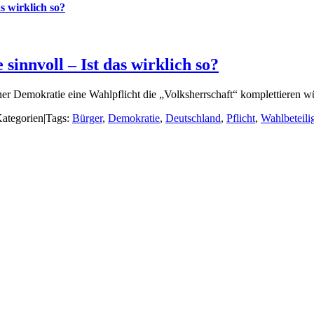
s wirklich so?
sinnvoll – Ist das wirklich so?
er Demokratie eine Wahlpflicht die „Volksherrschaft“ komplettieren w
ategorien
|
Tags:
Bürger
,
Demokratie
,
Deutschland
,
Pflicht
,
Wahlbeteili