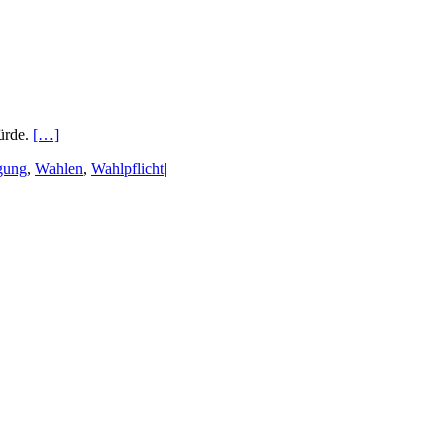
ürde.
[…]
gung
,
Wahlen
,
Wahlpflicht
|