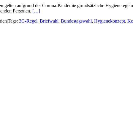
gelten aufgrund der Corona-Pandemie grundsätzliche Hygieneregeln, d
altenden Personen.
[…]
rien
|
Tags:
3G-Regel
,
Briefwahl
,
Bundestagswahl
,
Hygienekonzept
,
Ko