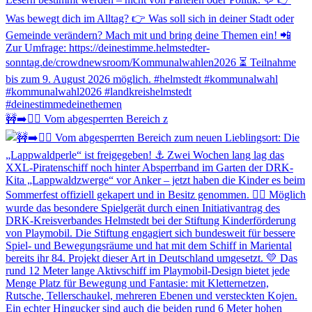
🚧➡️🏴‍☠️ Vom abgesperrten Bereich z