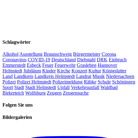
Schlagwörter
Alkohol
Ausstellung
Braunschweig
Bürgermeister
Corona
Coronavirus
COVID-19
Deutschland
Diebstahl
DRK
Einbruch
Emmerstedt
Esbeck
Feuer
Feuerwehr
Grasleben
Hannover
Helmstedt
Jubiläum
Kinder
Kirche
Konzert
Kultur
Königslutter
Land
Landkreis
Landkreis Helmstedt
Landrat
Musik
Niedersachsen
Polizei
Polizei Helmstedt
Polizeimeldung
Räbke
Schule
Schöningen
Sport
Stadt
Stadt Helmstedt
Unfall
Verkehrsunfall
Waldbad
Birkerteich
Wolfsburg
Zeugen
Zeugensuche
Folgen Sie uns
Bildergalerien